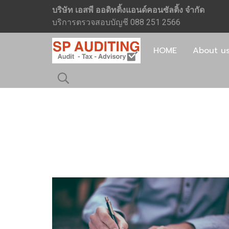
บริษัท เอสพี ออดิทติ้งแอนด์คอนซัลติ้ง จำกัด
บริการตรวจสอบบัญชี 088 251 2566
HOME
About u