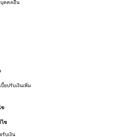
บุคคลอื่น
ล
้ยปรับเงินเพิ่ม
ไข
้ไข
จรับเงิน