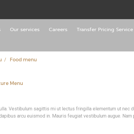
s
Our services
Careers
Transfer Pricing Service
u
Food menu
ture Menu
nulla. Vestibulum sagittis mi ut lectus fringilla elementum ut nec
dapibus arcu euismod in. Mauris feugiat vestibulum augue. Nam por