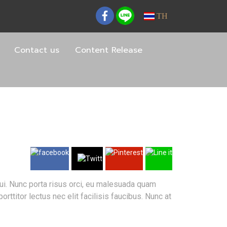
TH
Contact us
Content Release
 dui. Nunc porta risus orci, eu malesuada quam
ttitor lectus nec elit facilisis faucibus. Nunc at