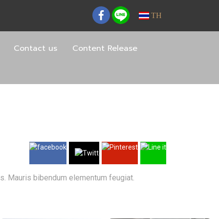
TH
Contact us
Content Release
eros. Mauris bibendum elementum feugiat.