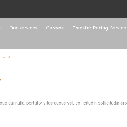
s
Our services
Careers
Transfer Pricing Service
iture
y
 dui nulla, porttitor vitae augue vel, sollicitudin sollicitudin 