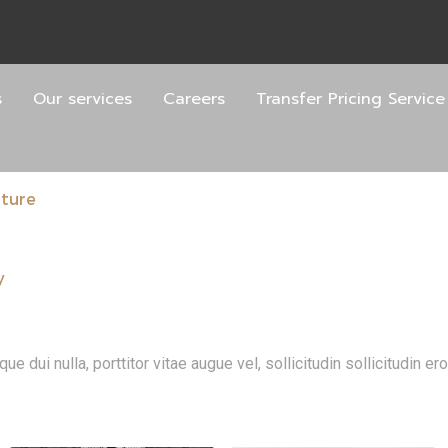
s
Our services
Careers
Transfer Pricing Service
iture
y
 dui nulla, porttitor vitae augue vel, sollicitudin sollicitudin 