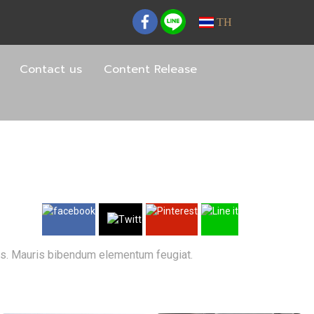
TH
Contact us
Content Release
eros. Mauris bibendum elementum feugiat.