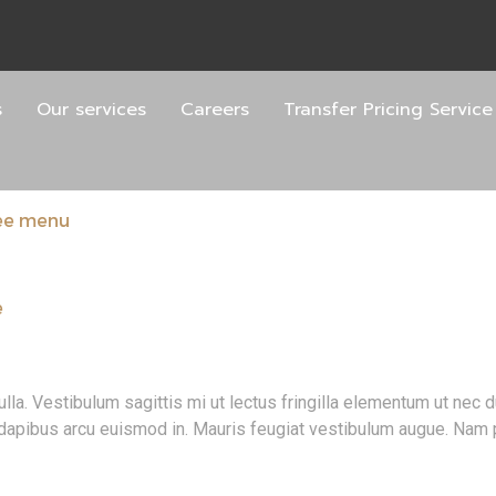
s
Our services
Careers
Transfer Pricing Service
ee menu
e
nulla. Vestibulum sagittis mi ut lectus fringilla elementum ut nec
dapibus arcu euismod in. Mauris feugiat vestibulum augue. Nam por