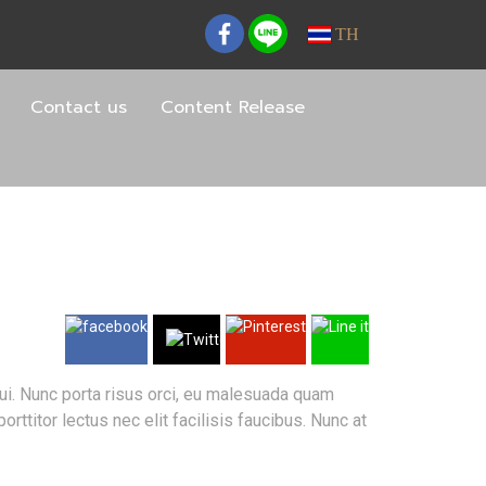
TH
Contact us
Content Release
 dui. Nunc porta risus orci, eu malesuada quam
ttitor lectus nec elit facilisis faucibus. Nunc at