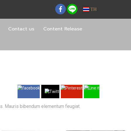
TH
Contact us
Content Release
eros. Mauris bibendum elementum feugiat.