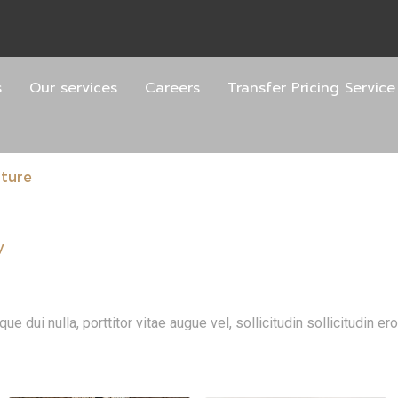
s
Our services
Careers
Transfer Pricing Service
iture
y
 dui nulla, porttitor vitae augue vel, sollicitudin sollicitudin 